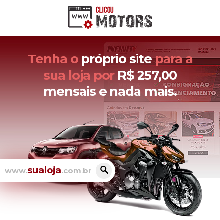
Tenha o
próprio site
para a
sua loja por
R$ 257,00
mensais e nada mais.
sualoja
www.
.com.br